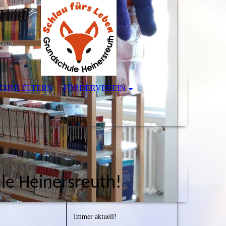
CHULELTERN
FÖRDERVEREIN
e Heinersreuth!
Immer aktuell!