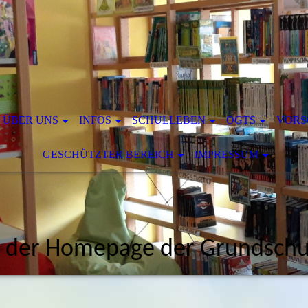
ÜBER UNS
INFOS
SCHULLEBEN
OGTS
VORS
GESCHÜTZTER BEREICH
IMPRESSUM
 der Homepage der Grundschul